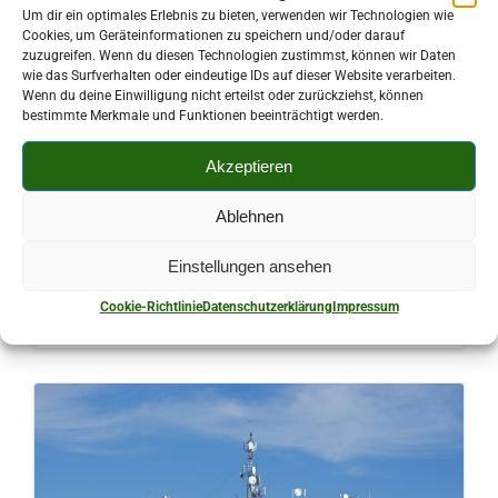
Um dir ein optimales Erlebnis zu bieten, verwenden wir Technologien wie
Cookies, um Geräteinformationen zu speichern und/oder darauf
zuzugreifen. Wenn du diesen Technologien zustimmst, können wir Daten
wie das Surfverhalten oder eindeutige IDs auf dieser Website verarbeiten.
Wenn du deine Einwilligung nicht erteilst oder zurückziehst, können
bestimmte Merkmale und Funktionen beeinträchtigt werden.
Akzeptieren
bei
KIRCHBERG
,
RUNDFUNK UND FERNSEHEN
Ablehnen
Elektronik Service Frieder Flechsig
Einstellungen ansehen
Lengenfelder Straße 21
Cookie-Richtlinie
Datenschutzerklärung
Impressum
08107 Kirchberg