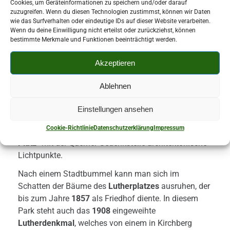
Cookies, um Geräteinformationen zu speichern und/oder darauf
zuzugreifen. Wenn du diesen Technologien zustimmst, können wir Daten
Von den 7 Hügeln, die Kirchberg umgeben, ist der
wie das Surfverhalten oder eindeutige IDs auf dieser Website verarbeiten.
Wenn du deine Einwilligung nicht erteilst oder zurückziehst, können
sagenumwobene
Borberg
sicher der Bekannteste und
bestimmte Merkmale und Funktionen beeinträchtigt werden.
ein beliebtes Ausflugsziel. Auch der nahe gelegene
Pohlteich
bietet den Besuchern reichhaltige
Akzeptieren
Möglichkeiten zum Wandern. Auf dem Teich kann
man zudem
Gondeln
und
gastronomische
Ablehnen
Einrichtungen
der Umgebung laden zum Verweilen
ein. Neben der
St.-Margarethen-Kirche
bilden das
Einstellungen ansehen
Rathaus, einige alte Bürgerhäuser und neue Gebäude
Cookie-Richtlinie
Datenschutzerklärung
Impressum
in der Innenstadt sowie der neu rekonstruierte
„Brühl-
Platz“
mit der Querner-Gedenkstelle architektonische
Lichtpunkte.
Nach einem Stadtbummel kann man sich im
Schatten der Bäume des
Lutherplatzes
ausruhen, der
bis zum Jahre
1857
als Friedhof diente. In diesem
Park steht auch das
1908
eingeweihte
Lutherdenkmal
, welches von einem in Kirchberg