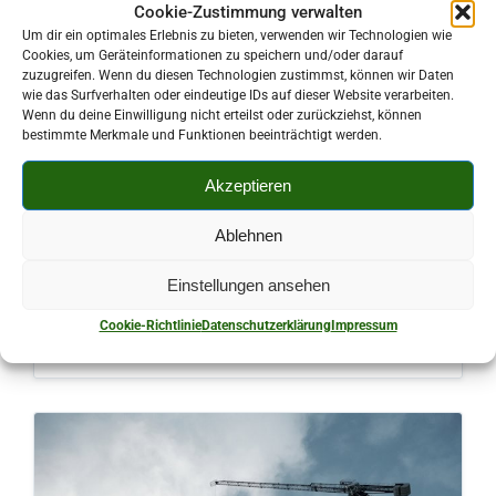
Cookie-Zustimmung verwalten
Um dir ein optimales Erlebnis zu bieten, verwenden wir Technologien wie
Cookies, um Geräteinformationen zu speichern und/oder darauf
zuzugreifen. Wenn du diesen Technologien zustimmst, können wir Daten
wie das Surfverhalten oder eindeutige IDs auf dieser Website verarbeiten.
Wenn du deine Einwilligung nicht erteilst oder zurückziehst, können
bestimmte Merkmale und Funktionen beeinträchtigt werden.
bei
BAUUNTERNEHMEN
,
DIENSTLEISTUNGEN
,
Akzeptieren
SAUPERSDORF
Ablehnen
Holzhandel & Transport Heid GmbH &
Co. KG
Einstellungen ansehen
Kindergatenweg 4
Cookie-Richtlinie
Datenschutzerklärung
Impressum
08107 Kirchberg/OT Saupersdorf