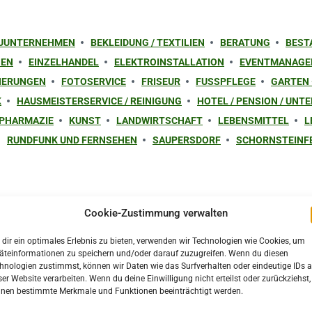
UUNTERNEHMEN
BEKLEIDUNG / TEXTILIEN
BERATUNG
BEST
GEN
EINZELHANDEL
ELEKTROINSTALLATION
EVENTMANAGEM
CHERUNGEN
FOTOSERVICE
FRISEUR
FUSSPFLEGE
GARTEN 
K
HAUSMEISTERSERVICE / REINIGUNG
HOTEL / PENSION / UNT
 PHARMAZIE
KUNST
LANDWIRTSCHAFT
LEBENSMITTEL
L
RUNDFUNK UND FERNSEHEN
SAUPERSDORF
SCHORNSTEINF
Cookie-Zustimmung verwalten
dir ein optimales Erlebnis zu bieten, verwenden wir Technologien wie Cookies, um
äteinformationen zu speichern und/oder darauf zuzugreifen. Wenn du diesen
hnologien zustimmst, können wir Daten wie das Surfverhalten oder eindeutige IDs a
ser Website verarbeiten. Wenn du deine Einwilligung nicht erteilst oder zurückziehst,
nen bestimmte Merkmale und Funktionen beeinträchtigt werden.