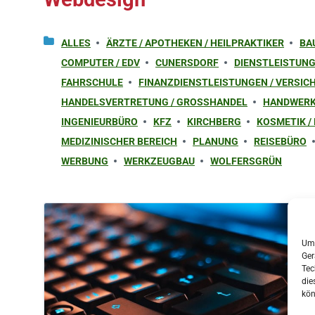
ALLES
ÄRZTE / APOTHEKEN / HEILPRAKTIKER
BA
COMPUTER / EDV
CUNERSDORF
DIENSTLEISTUN
FAHRSCHULE
FINANZDIENSTLEISTUNGEN / VERSI
HANDELSVERTRETUNG / GROSSHANDEL
HANDWER
INGENIEURBÜRO
KFZ
KIRCHBERG
KOSMETIK /
MEDIZINISCHER BEREICH
PLANUNG
REISEBÜRO
WERBUNG
WERKZEUGBAU
WOLFERSGRÜN
Um 
Ger
Tec
die
kön