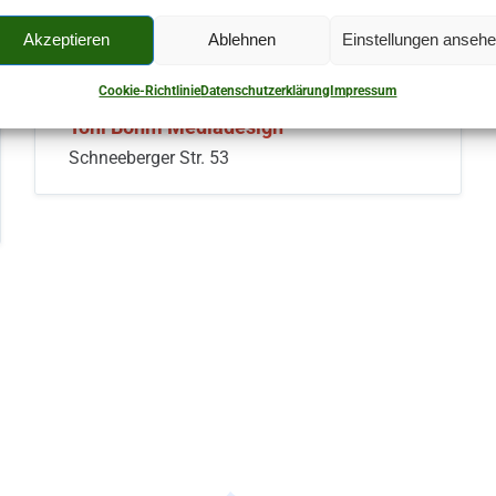
Akzeptieren
Ablehnen
Einstellungen anseh
bei
BURKERSDORF
,
WEBDESIGN
Cookie-Richtlinie
Datenschutzerklärung
Impressum
Toni Böhm Mediadesign
Schneeberger Str. 53