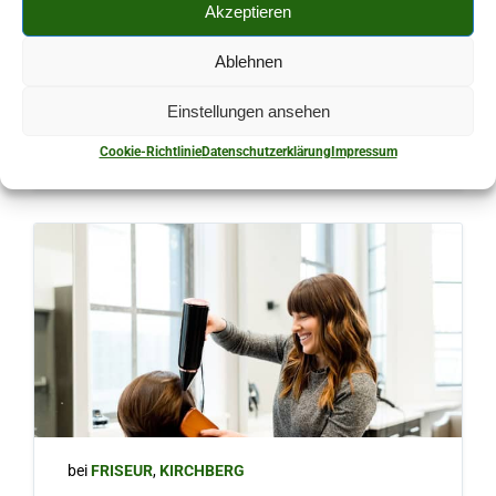
Akzeptieren
Ablehnen
bei
FRISEUR
,
KIRCHBERG
Einstellungen ansehen
Hüttl Maren
Cookie-Richtlinie
Datenschutzerklärung
Impressum
bei
FRISEUR
,
KIRCHBERG