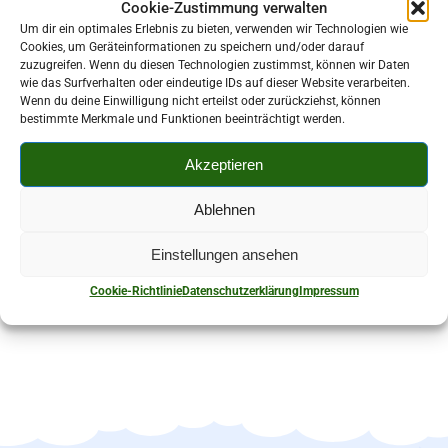
Cookie-Zustimmung verwalten
Um dir ein optimales Erlebnis zu bieten, verwenden wir Technologien wie
Cookies, um Geräteinformationen zu speichern und/oder darauf
zuzugreifen. Wenn du diesen Technologien zustimmst, können wir Daten
wie das Surfverhalten oder eindeutige IDs auf dieser Website verarbeiten.
Kontaktperson:
Wenn du deine Einwilligung nicht erteilst oder zurückziehst, können
bestimmte Merkmale und Funktionen beeinträchtigt werden.
Dieter Barth
Akzeptieren
037602 66302
Ablehnen
Auerbacher Straße 16 08107 Kirchberg
Einstellungen ansehen
Cookie-Richtlinie
Datenschutzerklärung
Impressum