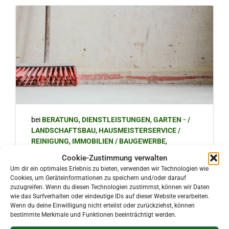
bei
BERATUNG
,
DIENSTLEISTUNGEN
,
GARTEN - /
LANDSCHAFTSBAU
,
HAUSMEISTERSERVICE /
REINIGUNG
,
IMMOBILIEN / BAUGEWERBE
,
SAUPERSDORF
,
TRANSPORT
Cookie-Zustimmung verwalten
Um dir ein optimales Erlebnis zu bieten, verwenden wir Technologien wie
H & R Hausverwaltung Rüdiger
Cookies, um Geräteinformationen zu speichern und/oder darauf
zuzugreifen. Wenn du diesen Technologien zustimmst, können wir Daten
Burkersdorfer Straße 6
wie das Surfverhalten oder eindeutige IDs auf dieser Website verarbeiten.
08107 Kirchberg-Saupersdorf
Wenn du deine Einwilligung nicht erteilst oder zurückziehst, können
bestimmte Merkmale und Funktionen beeinträchtigt werden.