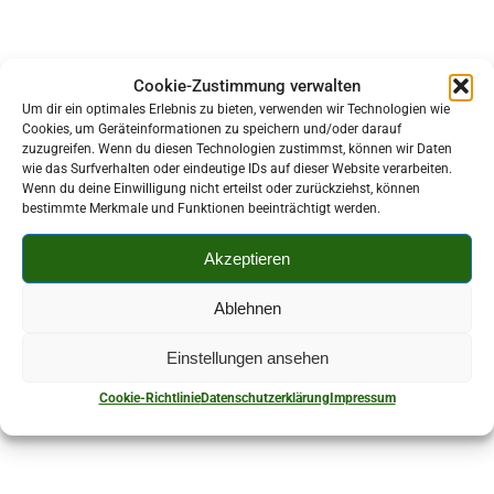
Cookie-Zustimmung verwalten
Um dir ein optimales Erlebnis zu bieten, verwenden wir Technologien wie
Cookies, um Geräteinformationen zu speichern und/oder darauf
Unsere Stadt
zuzugreifen. Wenn du diesen Technologien zustimmst, können wir Daten
wie das Surfverhalten oder eindeutige IDs auf dieser Website verarbeiten.
Wenn du deine Einwilligung nicht erteilst oder zurückziehst, können
Herzlich Willkommen
bestimmte Merkmale und Funktionen beeinträchtigt werden.
Mobilität
Akzeptieren
Baustellen
Ablehnen
E-Tankstellen
Parkplätze
Einstellungen ansehen
Cookie-Richtlinie
Datenschutzerklärung
Impressum