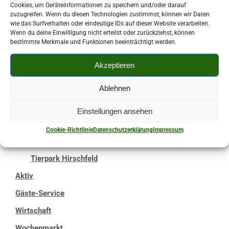
Cookies, um Geräteinformationen zu speichern und/oder darauf
zuzugreifen. Wenn du diesen Technologien zustimmst, können wir Daten
Das ist los
wie das Surfverhalten oder eindeutige IDs auf dieser Website verarbeiten.
Wenn du deine Einwilligung nicht erteilst oder zurückziehst, können
Ausflugsziele
bestimmte Merkmale und Funktionen beeinträchtigt werden.
Meisterhaus
Akzeptieren
Welterbe „Hoher Forst“
Ablehnen
König-Albert-Turm
Museum „Alt Kirchberg“
Einstellungen ansehen
Besucherbergwerk „Am Graben”
Cookie-Richtlinie
Datenschutzerklärung
Impressum
Areal „Wiener Spitze“
Tierpark Hirschfeld
Aktiv
Gäste-Service
Wirtschaft
Wochenmarkt