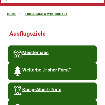
HOME
TOURISMUS & WIRTSCHAFT
Ausflugsziele
Meisterhaus
Welterbe „Hoher Forst“
König-Albert-Turm