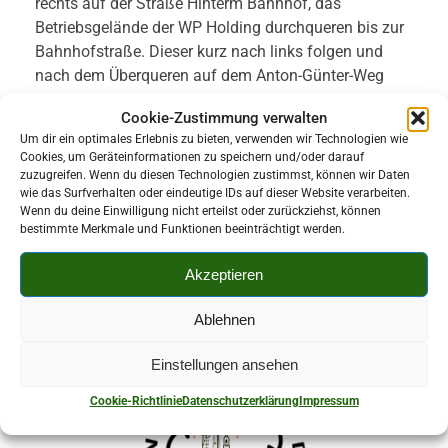
rechts auf der Straße Hinterm Bahnhof, das
Betriebsgelände der WP Holding durchqueren bis zur
Bahnhofstraße. Dieser kurz nach links folgen und
nach dem Überqueren auf dem Anton-Günter-Weg
hinauf zum Borberg mit Aussichtsturm und
Cookie-Zustimmung verwalten
Gaststätte (Bank 7 / 11,2 km).
Um dir ein optimales Erlebnis zu bieten, verwenden wir Technologien wie
Cookies, um Geräteinformationen zu speichern und/oder darauf
(Wanderzeit: 3-5 Stunden je nach Verweilzeit auf den
zuzugreifen. Wenn du diesen Technologien zustimmst, können wir Daten
Bänken)
wie das Surfverhalten oder eindeutige IDs auf dieser Website verarbeiten.
Wenn du deine Einwilligung nicht erteilst oder zurückziehst, können
Den Flyer zur Sieben-Hügel-Wanderung erhalten Sie
bestimmte Merkmale und Funktionen beeinträchtigt werden.
im Rathaus Kirchberg, Neumarkt 2, zu den
Öffnungszeiten.
Akzeptieren
Hier finden Sie die Karte als PDF zum
Ablehnen
Herunterladen.
Einstellungen ansehen
Cookie-Richtlinie
Datenschutzerklärung
Impressum