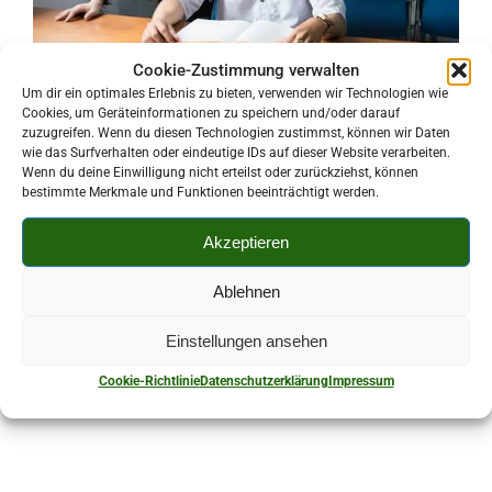
Cookie-Zustimmung verwalten
Um dir ein optimales Erlebnis zu bieten, verwenden wir Technologien wie
Cookies, um Geräteinformationen zu speichern und/oder darauf
Kurz-Beschreibung:
zuzugreifen. Wenn du diesen Technologien zustimmst, können wir Daten
wie das Surfverhalten oder eindeutige IDs auf dieser Website verarbeiten.
Hauswirtschaftsdienstleistungen, Betreuung von
Wenn du deine Einwilligung nicht erteilst oder zurückziehst, können
Senioren und Kindern, Hilfestellungen bei
bestimmte Merkmale und Funktionen beeinträchtigt werden.
Behördengängen
Akzeptieren
Ablehnen
037602/18720
Einstellungen ansehen
Am Hohen Forst 19 08107 Kirchberg
Cookie-Richtlinie
Datenschutzerklärung
Impressum