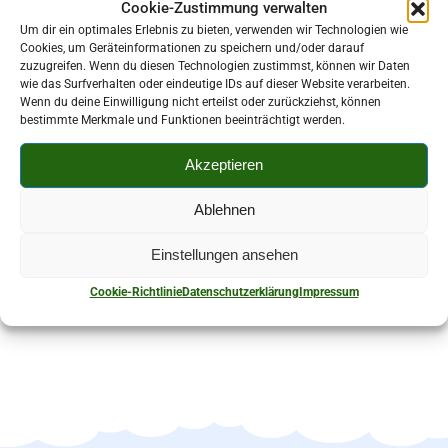
Cookie-Zustimmung verwalten
Um dir ein optimales Erlebnis zu bieten, verwenden wir Technologien wie
Cookies, um Geräteinformationen zu speichern und/oder darauf
zuzugreifen. Wenn du diesen Technologien zustimmst, können wir Daten
wie das Surfverhalten oder eindeutige IDs auf dieser Website verarbeiten.
Kontaktperson:
Wenn du deine Einwilligung nicht erteilst oder zurückziehst, können
bestimmte Merkmale und Funktionen beeinträchtigt werden.
Ines Reimert
Akzeptieren
037602 66516
Ablehnen
Am Schießhausberg 1 B 08107 Kirchberg
Einstellungen ansehen
Cookie-Richtlinie
Datenschutzerklärung
Impressum