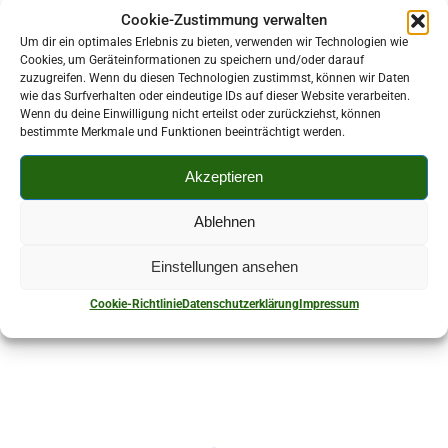
Cookie-Zustimmung verwalten
Um dir ein optimales Erlebnis zu bieten, verwenden wir Technologien wie
Cookies, um Geräteinformationen zu speichern und/oder darauf
zuzugreifen. Wenn du diesen Technologien zustimmst, können wir Daten
Kontaktperson:
wie das Surfverhalten oder eindeutige IDs auf dieser Website verarbeiten.
Wenn du deine Einwilligung nicht erteilst oder zurückziehst, können
Annette Müller-Simon
bestimmte Merkmale und Funktionen beeinträchtigt werden.
037606 86498
Akzeptieren
Ablehnen
Hirschfelder Straße 32A 08107 Kirchberg-
Stangengrün
Einstellungen ansehen
Cookie-Richtlinie
Datenschutzerklärung
Impressum