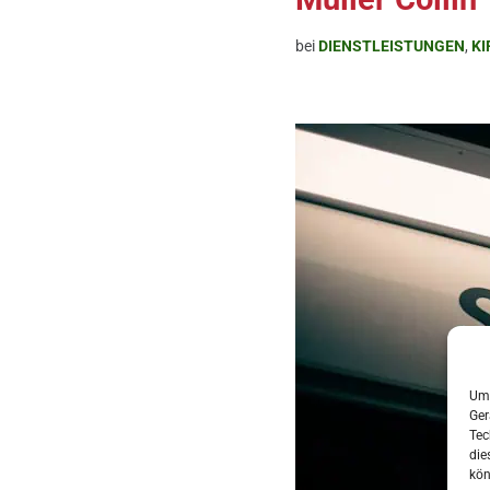
bei
DIENSTLEISTUNGEN
,
K
Um 
Ger
Tec
die
kön