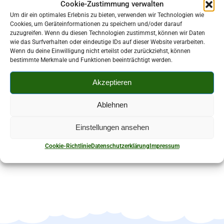
Cookie-Zustimmung verwalten
Um dir ein optimales Erlebnis zu bieten, verwenden wir Technologien wie
Cookies, um Geräteinformationen zu speichern und/oder darauf
zuzugreifen. Wenn du diesen Technologien zustimmst, können wir Daten
wie das Surfverhalten oder eindeutige IDs auf dieser Website verarbeiten.
Kontaktperson:
Wenn du deine Einwilligung nicht erteilst oder zurückziehst, können
bestimmte Merkmale und Funktionen beeinträchtigt werden.
Waltraud Langheinrich
Akzeptieren
037606 34518
Ablehnen
Am Eisenberg 10 08107 Kirchberg-Stangengrün
Einstellungen ansehen
Cookie-Richtlinie
Datenschutzerklärung
Impressum