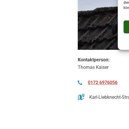
die
kön
Kontaktperson:
Thomas Kaiser
0172 6976056
Karl-Liebknecht-St