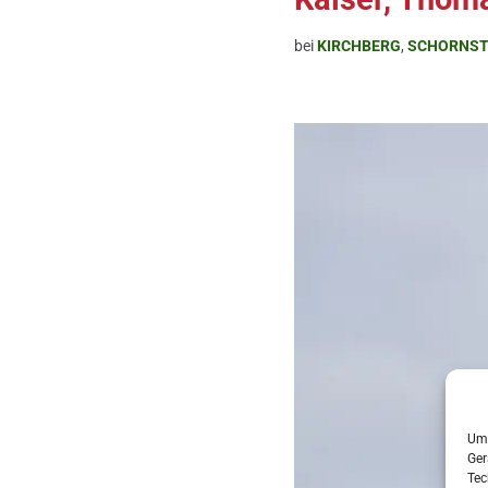
bei
KIRCHBERG
,
SCHORNST
Um 
Ger
Tec