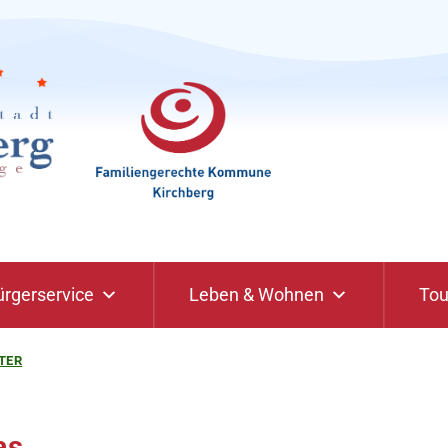
ürgerservice
Leben & Wohnen
Tou
TER
as