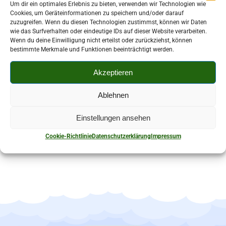
Um dir ein optimales Erlebnis zu bieten, verwenden wir Technologien wie
Cookies, um Geräteinformationen zu speichern und/oder darauf
zuzugreifen. Wenn du diesen Technologien zustimmst, können wir Daten
wie das Surfverhalten oder eindeutige IDs auf dieser Website verarbeiten.
Wenn du deine Einwilligung nicht erteilst oder zurückziehst, können
Kontaktperson:
bestimmte Merkmale und Funktionen beeinträchtigt werden.
Gabriele Hohmuth
Akzeptieren
Obercrinitzer Straße 9 08107 Kirchberg-
Stangengrün
Ablehnen
Einstellungen ansehen
Cookie-Richtlinie
Datenschutzerklärung
Impressum