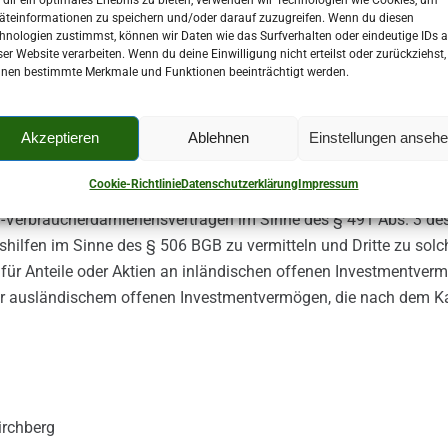
äteinformationen zu speichern und/oder darauf zuzugreifen. Wenn du diesen
hnologien zustimmst, können wir Daten wie das Surfverhalten oder eindeutige IDs a
ser Website verarbeiten. Wenn du deine Einwilligung nicht erteilst oder zurückziehst,
nen bestimmte Merkmale und Funktionen beeinträchtigt werden.
Akzeptieren
Ablehnen
Einstellungen anseh
erungen und Bausparverträgen, gebundener Versicherungsvertret
m. § 34 c GewO
Cookie-Richtlinie
Datenschutzerklärung
Impressum
-Verbraucherdarhlehensverträgen im Sinne des § 491 Abs. 3 d
shilfen im Sinne des § 506 BGB zu vermitteln und Dritte zu solc
für Anteile oder Aktien an inländischen offenen Investmentver
r ausländischem offenen Investmentvermögen, die nach dem K
irchberg