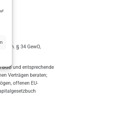
uf
en
er gem. § 34 GewO,
es BGB und entsprechende
hen Verträgen beraten;
mögen, offenen EU-
apitalgesetzbuch