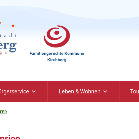
ürgerservice
Leben & Wohnen
Tou
TER
nrico