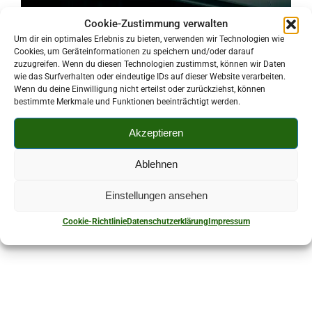
Cookie-Zustimmung verwalten
Um dir ein optimales Erlebnis zu bieten, verwenden wir Technologien wie
Cookies, um Geräteinformationen zu speichern und/oder darauf
zuzugreifen. Wenn du diesen Technologien zustimmst, können wir Daten
Kurz-Beschreibung:
wie das Surfverhalten oder eindeutige IDs auf dieser Website verarbeiten.
Handel mit Konkurswaren, Handel mit EDV-Artikeln und
Wenn du deine Einwilligung nicht erteilst oder zurückziehst, können
bestimmte Merkmale und Funktionen beeinträchtigt werden.
Telekommunikationsanlagen, Server-Client-Installation,
Wartung von EDV-Anlagen
Akzeptieren
037602/18538
Ablehnen
Dorfstraße 41 A OT Wolfersgrün 08107 Kirchberg
Einstellungen ansehen
Cookie-Richtlinie
Datenschutzerklärung
Impressum