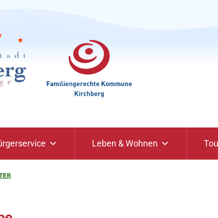
ürgerservice
Leben & Wohnen
Tou
TER
be