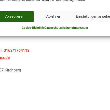
nen bestimmte Merkmale und Funktionen beeinträchtigt werden.
Akzeptieren
Ablehnen
Einstellungen anseh
Cookie-Richtlinie
Datenschutzerklärung
Impressum
l: 0163/1764118
mx.de
07 Kirchberg