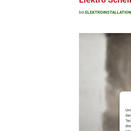
bei
ELEKTROINSTALLATIO
Um 
Ger
Tec
die