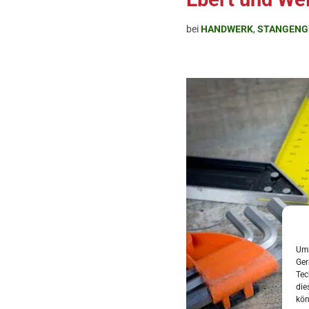
bei
HANDWERK
,
STANGENG
Um 
Ger
Tec
die
kön