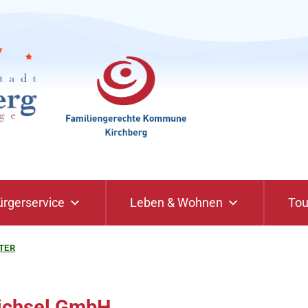
ürgerservice
Leben & Wohnen
Tou
TER
ichsel GmbH