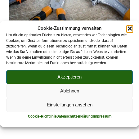
Cookie-Zustimmung verwalten
Kontaktperson:
Um dir ein optimales Erlebnis zu bieten, verwenden wir Technologien wie
Michael Bittner
Cookies, um Geräteinformationen zu speichern und/oder darauf
zuzugreifen. Wenn du diesen Technologien zustimmst, können wir Daten
Kurz-Beschreibung:
wie das Surfverhalten oder eindeutige IDs auf dieser Website verarbeiten.
Wenn du deine Einwilligung nicht erteilst oder zurückziehst, können
Fliesen-, Platten- und Masaiklegearbeiten, Trockenbau,
bestimmte Merkmale und Funktionen beeinträchtigt werden.
Hausmeisterservice einschl. Winterdienst,
Abbrucharbeiten (kein Eingriff in die Statik),
Akzeptieren
Wohnungsberäumungen
Ablehnen
015229951181
Einstellungen ansehen
Am Wiesengrund 6 08107 Kirchberg/ OT
Cookie-Richtlinie
Datenschutzerklärung
Impressum
Cunersdorf