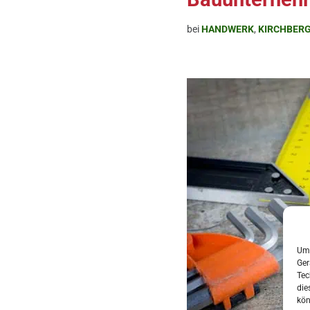
bei
HANDWERK
,
KIRCHBER
Um 
Ger
Tec
die
kön