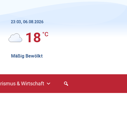
23:03,
06.08.2026
18
°C
Mäßig Bewölkt
rismus & Wirtschaft